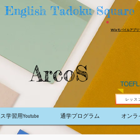
English Tadoku Square
Wixモバイルアプリ
ArcoS
TOEFL 
レッス
学習用Youtube
通学プログラム
オンラ