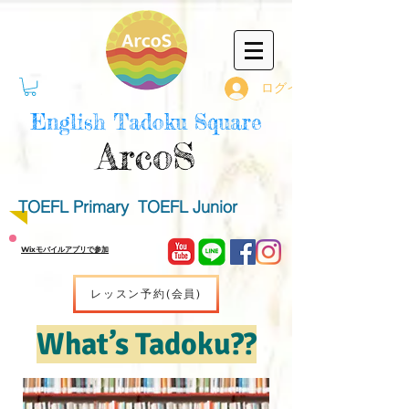
ログイン
English Tadoku Square
ArcoS
TOEFL Primary TOEFL Junior
Wixモバイルアプリで参加
レッスン予約(会員)
​What’s Tadoku??