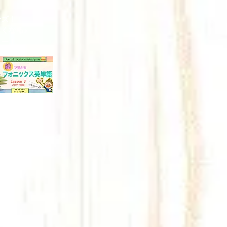
ーズ！
くなる♪
スター！