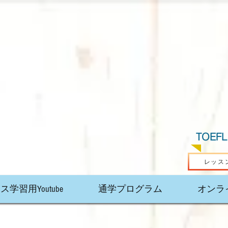
English Tadoku Square
Wixモバイルアプリ
ArcoS
TOEFL 
レッス
学習用Youtube
通学プログラム
オンラ