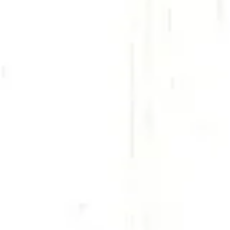
【Everyday Shared Reading】
本読み聞かせ
。
ながる１０分。子供たち、お父さんお母さんたちの楽しい声が
せない、でもなかなか難しい自宅での
英語習慣。
楽しく続けられます。コロナ渦の今だからこそ求められる
つか再び開かれる世界への扉に向けての英語学習を。
⇒
オンラインプログラムへ
想いのこもった指導
える書籍があります。どんどんレベルアップして難しい本を
らいのレベルでも色んなシリーズを楽しみながら、語彙や
ことができます。音声付き書籍、ワークシート、サイトワー
組み合わせて、無理なく、しかし着実に読む力をつけながら