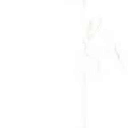
英語が楽しくなる！
英語
「英語多読」と聞くと大変そう
実際には、幼児からシニア、英語
英語多読を楽しんでおられます
絵本の中で
いろんなことを「経
面白いから読む、読めるから楽
今の時代に必要な「共有
今やAscoSの代名詞ともいえる