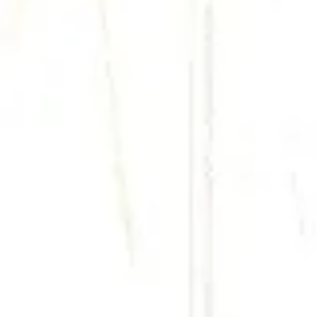
​フォニック
フォニックス
楽しいリズム
＜What"s New＞
2024/6 オンラインプラ
2023/5 ＜告知＞５月
4/21 スカラスティック社の
202
2/1 絵で覚えるフォ