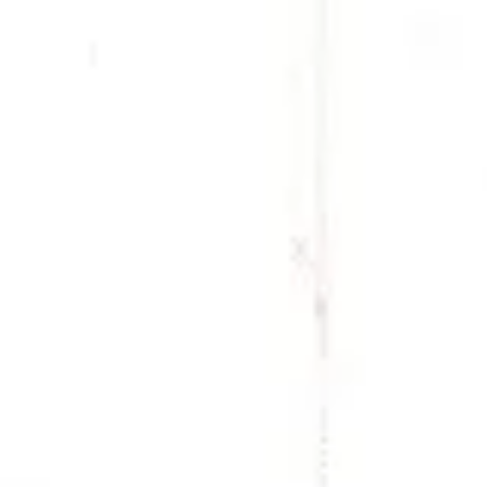
毎日寝る前のオンライン英語絵
毎晩Zoomと一冊の絵本でつ
響いています。英語習得に欠か
先生やお友達と共有することで
＜人とのつながり＞と共に、
い
​多彩な英語多読図書と
ArcoSには、３０００冊を超
読んでいくのではなく、同じく
本のなかでの経験を重ねていく
ド・フォニックスの導入などを
上達へ導きます。