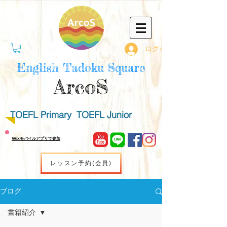
ログイン
English Tadoku Square
ArcoS
TOEFL Primary TOEFL Junior
Wixモバイルアプリで参加
レッスン予約(会員)
ブログ
書籍紹介