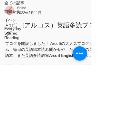
全ての記事
Shiho
書籍紹介
2022年3月11日
イベント
ArcoS (アルコス）英語多読ブロ
Everyday
グ
Shared
Reading
ブログを開設しました！ ArcoSの大人気プログラ
ム 毎日の英語絵本読み聞かせや、たくさんの英
語本、また英語多読教室ArcoS English Tadoku
Squareの活動を少しずつ紹介していきますね！ お
楽しみに♪
​所在地
＜森ノ宮本校＞
大阪市中央区森ノ宮中央2-12-
16-201
＜堀江Attic校＞大阪市西区北堀江1-
11-8 2F
電話：
090-5249-8268
E-mail：
info@arcoiris-
lingua.com
-Turn the pages to an adventure-