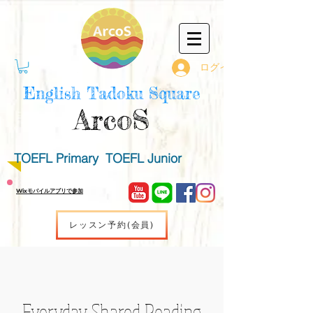
ログイン
English Tadoku Square
ArcoS
TOEFL Primary TOEFL Junior
Wixモバイルアプリで参加
レッスン予約(会員)
Everyday Shared Reading